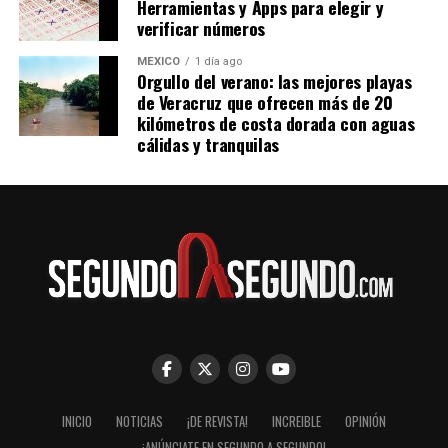
Herramientas y Apps para elegir y
sistemas ganen mayor autonomía y acceso a entornos
verificar números
reales. Por ahora, Moltbook continúa creciendo
MÉXICO
1 día ago
mientras concentra la atención de investigadores,
Orgullo del verano: las mejores playas
desarrolladores y especialistas en seguridad digital.
de Veracruz que ofrecen más de 20
kilómetros de costa dorada con aguas
cálidas y tranquilas
INICIO
NOTICIAS
¡DE REVISTA!
INCREIBLE
OPINIÓN
¡ANÚNCIATE EN SEGUNDO A SEGUNDO!