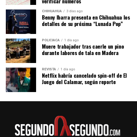
verificar números
reales. Por ahora, Moltbook continúa creciendo
CHIHUAHUA
3 días ago
mientras concentra la atención de investigadores,
Benny Ibarra presenta en Chihuahua los
desarrolladores y especialistas en seguridad digital.
detalles de su próxima “Lunada Pop”
POLICIACA
1 día ago
Muere trabajador tras caerle un pino
durante labores de tala en Madera
REVISTA
1 día ago
Netflix habría cancelado spin-off de El
Juego del Calamar, según reporte