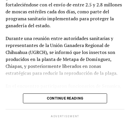
fortaleciéndose con el envío de entre 2.5 y 2.8 millones
de moscas estériles cada dos días, como parte del
programa sanitario implementado para proteger la
ganadería del estado.
Durante una reunión entre autoridades sanitarias y
representantes de la Unión Ganadera Regional de
Chihuahua (UGRCH), se informó que los insectos son
producidos en la planta de Metapa de Domínguez,
Chiapas, y posteriormente liberados en zonas
estratégicas para reducir la reproducción de la plaga.
En el encuentro participaron funcionarios de Senasica,
quienes explicaron que, además de la liberación de
CONTINUE READING
moscas estériles, es indispensable mantener una
vigilancia permanente en los ranchos y reportar
oportunamente cualquier caso sospechoso, ya que la
ADVERTISEMENT
detección temprana es clave para evitar nuevos brotes.