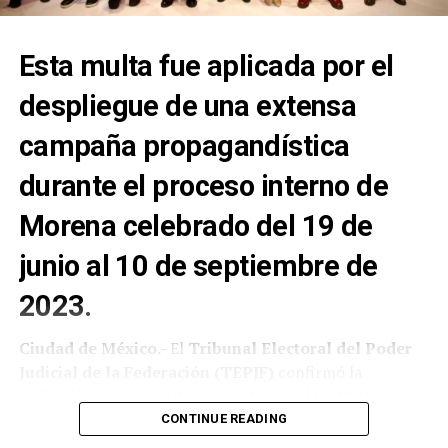
Esta multa fue aplicada por el
despliegue de una extensa
campaña propagandística
durante el proceso interno de
Morena celebrado del 19 de
junio al 10 de septiembre de
2023.
Ciudad de México.-
El
Tribunal Electoral del Poder
Judicial de la Federación (TEPJF)
confirmó la
aplicación de una multa impuesta por el Instituto
Nacional Electoral (INE) por
62.2 millones de pesos
al
CONTINUE READING
Partido de
Movimiento de Regeneración Nacional