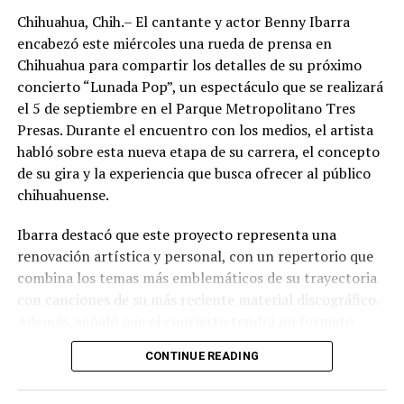
Chihuahua, Chih.– El cantante y actor Benny Ibarra
encabezó este miércoles una rueda de prensa en
Chihuahua para compartir los detalles de su próximo
concierto “Lunada Pop”, un espectáculo que se realizará
el 5 de septiembre en el Parque Metropolitano Tres
Presas. Durante el encuentro con los medios, el artista
habló sobre esta nueva etapa de su carrera, el concepto
de su gira y la experiencia que busca ofrecer al público
chihuahuense.
Ibarra destacó que este proyecto representa una
renovación artística y personal, con un repertorio que
combina los temas más emblemáticos de su trayectoria
con canciones de su más reciente material discográfico.
Además, señaló que el concierto tendrá un formato
pensado para disfrutarse al aire libre, acompañado de
CONTINUE READING
propuestas gastronómicas, talento local y una
atmósfera de convivencia.