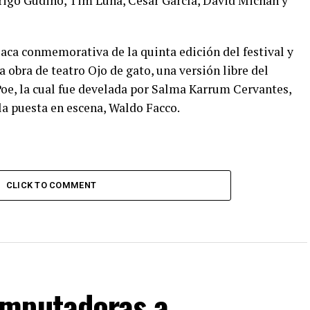
drigo Gudiño, Tim Luna, César García, David Michan y
laca conmemorativa de la quinta edición del festival y
a obra de teatro Ojo de gato, una versión libre del
Poe, la cual fue develada por Salma Karrum Cervantes,
 la puesta en escena, Waldo Facco.
CLICK TO COMMENT
omputadoras a