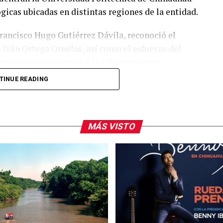
icas ubicadas en distintas regiones de la entidad.
 Francisco Hugo Gutiérrez Dávila, reconoció el
is Iván Ortega Ornelas, así como el esfuerzo del
condiciones adecuadas la infraestructura
TINUE READING
lanear y ejercer de manera responsable los
sentan los avances tecnológicos y las necesidades
MÁS VISTO
e ofrecer herramientas tecnológicas de vanguardia,
r con mayor oportunidad a las demandas del sector
ón de la gobernadora Maru Campos, la
oordinada con rectores, directores, docentes, el