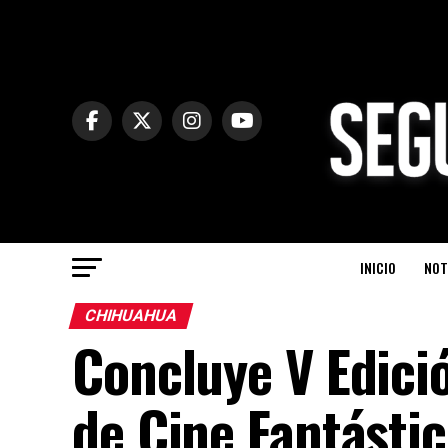
INICIO
NOT
CHIHUAHUA
Concluye V Edició
de Cine Fantástic