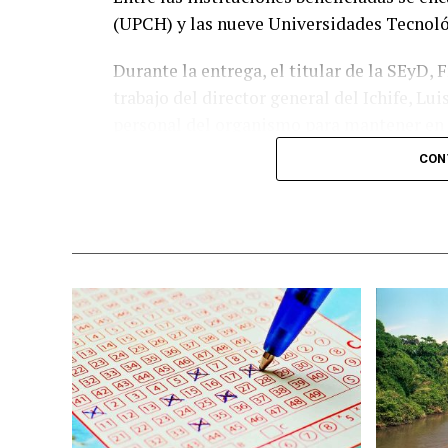
(UPCH) y las nueve Universidades Tecnológ
Durante la entrega, el titular de la SEyD,
trabajo del director general del Ichife, Lu
personal del organismo para mantener en 
educativa del estado.
CON
El funcionario destacó la importancia de p
recursos públicos ante los retos que repre
del mercado laboral.
«Fortalecer la infraestructura nos permit
mejorar los perfiles de egreso y responde
productivo», expresó.
Gutiérrez Dávila agregó que, bajo la visi
administración estatal trabaja de manera c