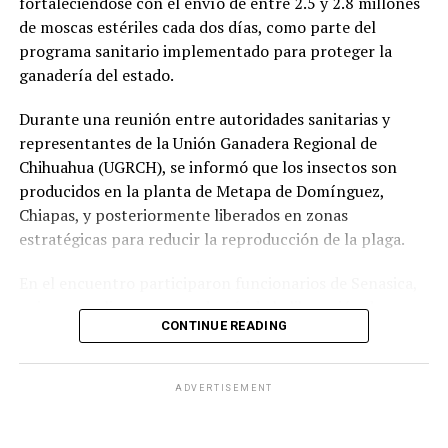
fortaleciéndose con el envío de entre 2.5 y 2.8 millones
de moscas estériles cada dos días, como parte del
programa sanitario implementado para proteger la
ganadería del estado.
Durante una reunión entre autoridades sanitarias y
representantes de la Unión Ganadera Regional de
Chihuahua (UGRCH), se informó que los insectos son
producidos en la planta de Metapa de Domínguez,
Chiapas, y posteriormente liberados en zonas
estratégicas para reducir la reproducción de la plaga.
En el encuentro participaron funcionarios de Senasica,
quienes explicaron que, además de la liberación de
CONTINUE READING
moscas estériles, es indispensable mantener una
vigilancia permanente en los ranchos y reportar
oportunamente cualquier caso sospechoso, ya que la
ADVERTISEMENT
detección temprana es clave para evitar nuevos brotes.
La técnica consiste en liberar machos estériles que se