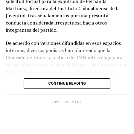
solicitud formal para la expulsión de Fernanda
Martínez, directora del Instituto Chihuahuense de la
Juventud, tras señalamientos por una presunta
conducta considerada irrespetuosa hacia otros
integrantes del partido.
De acuerdo con versiones difundidas en esos espacios
internos, diversos panistas han planteado que la
Comisión de Honor y Justicia del PAN intervenga para
revisar el caso y, en su caso, determine las sanciones que
correspondan conforme a la normatividad interna.
CONTINUE READING
Entre los argumentos expuestos por los militantes se
encuentra que el reglamento del partido contempla
medidas disciplinarias para conductas que atenten
ADVERTISEMENT
contra el respeto, la disciplina y la convivencia entre sus
integrantes, por lo que algunos consideran que el
asunto podría derivar en un procedimiento de
expulsión.