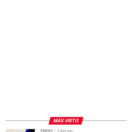
confirmado de manera pública la presentación de una
denuncia formal ante la Comisión de Honor y Justicia
del partido.
Se espera conocer si alguno de los militantes
inconformes presenta formalmente la queja o si la
dirigencia estatal del PAN emite un posicionamiento
sobre el tema.
MÁS VISTO
DINERO
3 días ago