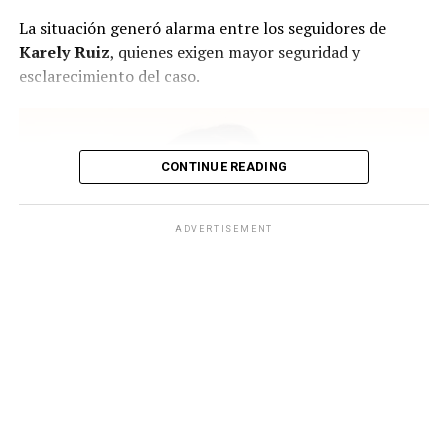
La situación generó alarma entre los seguidores de
Karely Ruiz
, quienes exigen mayor seguridad y
esclarecimiento del caso.
CONTINUE READING
ADVERTISEMENT
Karely Ruiz regresa con todo tras dar a luz. (Instagram)
¿Qué se sabe sobre el intento de
secuestro a Karely?