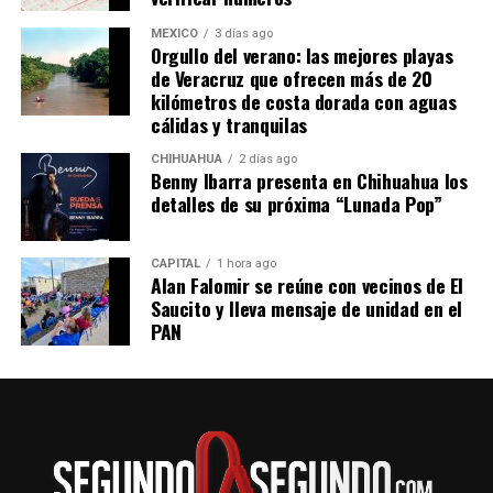
reales. Por ahora, Moltbook continúa creciendo
MÉXICO
3 días ago
mientras concentra la atención de investigadores,
Orgullo del verano: las mejores playas
desarrolladores y especialistas en seguridad digital.
de Veracruz que ofrecen más de 20
kilómetros de costa dorada con aguas
cálidas y tranquilas
CHIHUAHUA
2 días ago
Benny Ibarra presenta en Chihuahua los
detalles de su próxima “Lunada Pop”
CAPITAL
1 hora ago
Alan Falomir se reúne con vecinos de El
Saucito y lleva mensaje de unidad en el
PAN