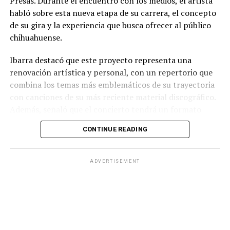
Presas. Durante el encuentro con los medios, el artista
habló sobre esta nueva etapa de su carrera, el concepto
de su gira y la experiencia que busca ofrecer al público
chihuahuense.
Ibarra destacó que este proyecto representa una
renovación artística y personal, con un repertorio que
combina los temas más emblemáticos de su trayectoria
con canciones de su más reciente material discográfico.
Además, señaló que el concierto tendrá un formato
pensado para disfrutarse al aire libre, acompañado de
CONTINUE READING
propuestas gastronómicas, talento local y una
atmósfera de convivencia.
ADVERTISEMENT
Los organizadores informaron que el evento contará
con la participación de artistas chihuahuenses como
parte de la programación previa al espectáculo
principal, además de diversas experiencias para los
asistentes. También reiteraron la invitación al público