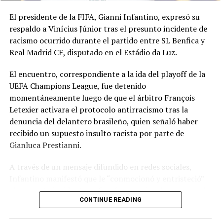
El presidente de la FIFA, Gianni Infantino, expresó su
respaldo a Vinícius Júnior tras el presunto incidente de
racismo ocurrido durante el partido entre SL Benfica y
Real Madrid CF, disputado en el Estádio da Luz.
El encuentro, correspondiente a la ida del playoff de la
UEFA Champions League, fue detenido
momentáneamente luego de que el árbitro François
Letexier activara el protocolo antirracismo tras la
denuncia del delantero brasileño, quien señaló haber
recibido un supuesto insulto racista por parte de
Gianluca Prestianni.
A través de un mensaje difundido en redes sociales,
Infantino manifestó que le “conmocionó y entristeció”
el presunto incidente y afirmó que no hay lugar para el
CONTINUE READING
racismo en el futbol ni en la sociedad. Señaló que es
necesario que las partes correspondientes tomen