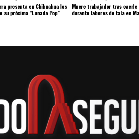
rra presenta en Chihuahua los
Muere trabajador tras caerle 
de su próxima “Lunada Pop”
durante labores de tala en M
l fortalecimiento de laboratorios, aulas de
sito de ampliar el acceso de las y los alumnos a
ogía actualizada.