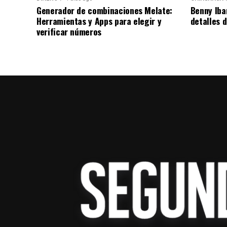
Generador de combinaciones Melate:
Benny Iba
Herramientas y Apps para elegir y
detalles 
Los equipos de cómputo serán destinados a
verificar números
medios y centros de cómputo, con el propó
espacios de formación práctica con tecnol