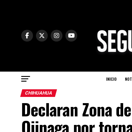
INICIO
NOT
CHIHUAHUA
Declaran Zona de
Ojinaga por torn