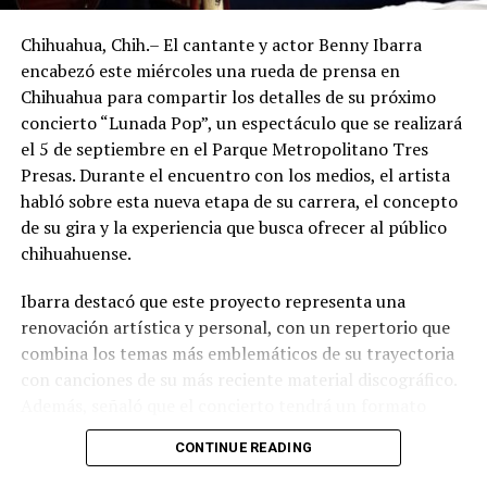
Chihuahua, Chih.– El cantante y actor Benny Ibarra
encabezó este miércoles una rueda de prensa en
Chihuahua para compartir los detalles de su próximo
concierto “Lunada Pop”, un espectáculo que se realizará
el 5 de septiembre en el Parque Metropolitano Tres
Presas. Durante el encuentro con los medios, el artista
habló sobre esta nueva etapa de su carrera, el concepto
de su gira y la experiencia que busca ofrecer al público
chihuahuense.
Ibarra destacó que este proyecto representa una
renovación artística y personal, con un repertorio que
combina los temas más emblemáticos de su trayectoria
con canciones de su más reciente material discográfico.
Además, señaló que el concierto tendrá un formato
pensado para disfrutarse al aire libre, acompañado de
CONTINUE READING
propuestas gastronómicas, talento local y una
atmósfera de convivencia.