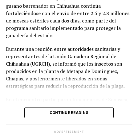
gusano barrenador en Chihuahua continúa
fortaleciéndose con el envío de entre 2.5 y 2.8 millones
de moscas estériles cada dos días, como parte del
programa sanitario implementado para proteger la
ganadería del estado.
Durante una reunión entre autoridades sanitarias y
representantes de la Unión Ganadera Regional de
Chihuahua (UGRCH), se informó que los insectos son
producidos en la planta de Metapa de Domínguez,
Chiapas, y posteriormente liberados en zonas
estratégicas para reducir la reproducción de la plaga.
En el encuentro participaron funcionarios de Senasica,
quienes explicaron que, además de la liberación de
CONTINUE READING
moscas estériles, es indispensable mantener una
vigilancia permanente en los ranchos y reportar
oportunamente cualquier caso sospechoso, ya que la
ADVERTISEMENT
detección temprana es clave para evitar nuevos brotes.