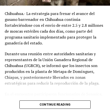
Chihuahua.- La estrategia para frenar el avance del
gusano barrenador en Chihuahua continúa
fortaleciéndose con el envío de entre 2.5 y 2.8 millones
de moscas estériles cada dos días, como parte del
programa sanitario implementado para proteger la
ganadería del estado.
Durante una reunión entre autoridades sanitarias y
representantes de la Unión Ganadera Regional de
Chihuahua (UGRCH), se informó que los insectos son
producidos en la planta de Metapa de Domínguez,
Chiapas, y posteriormente liberados en zonas
estratégicas para reducir la reproducción de la plaga.
En el encuentro participaron funcionarios de Senasica,
quienes explicaron que, además de la liberación de
CONTINUE READING
moscas estériles, es indispensable mantener una