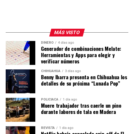
MÁS VISTO
DINERO
4 días ago
Generador de combinaciones Melate:
Herramientas y Apps para elegir y
verificar números
CHIHUAHUA
3 días ago
Benny Ibarra presenta en Chihuahua los
detalles de su próxima “Lunada Pop”
POLICIACA
1 día ago
Muere trabajador tras caerle un pino
durante labores de tala en Madera
REVISTA
1 día ago
Netflix habría cancelado spin-off de El