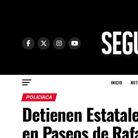
INICIO
NOT
POLICIACA
Detienen Estatal
en Paseos de Raf