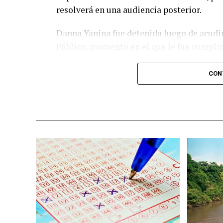
resolverá en una audiencia posterior.
Danna Yanina fue detenida luego de acudir
Público, momento en el que le fue cumpli
juez de control.
CON
El caso es investigado bajo el protocolo d
ocurrida durante su estancia en la
Academ
la menor sostiene que fue
víctima de ma
presuntamente involucradas en los hechos
La muerte de Dafne provocó el cierre de la
presidenta Claudia Sheinbaum a solicitar 
militarizada en Tamaulipas, al precisar q
Secretaría de la Defensa Nacional.