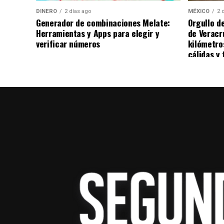
DINERO
2 días ago
MÉXICO
2 
Generador de combinaciones Melate:
Orgullo d
Herramientas y Apps para elegir y
de Veracr
verificar números
kilómetro
cálidas y 