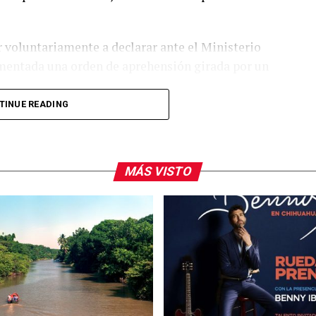
 voluntariamente a declarar ante el Ministerio
mentada una orden de aprehensión girada por un
TINUE READING
e feminicidio tras la muerte de Dafne Zapata,
ia Militarizada Marina Doenitz
. La familia de
ltrato
y exige que se investigue a más personas
MÁS VISTO
.
 academia por parte de las autoridades y llevó a la
una revisión de los centros de educación
ue dichas instituciones no dependen de la