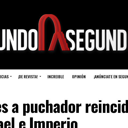
ICIAS
¡DE REVISTA!
INCREIBLE
OPINIÓN
¡ANÚNCIATE EN SEGU
es a puchador reinci
ael e Imperio