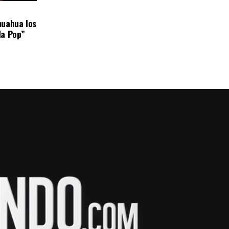
huahua los
da Pop”