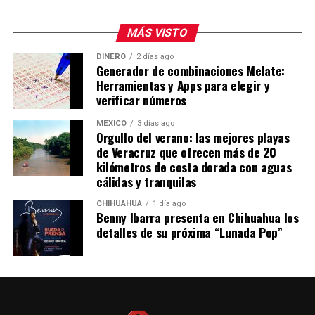
El reportero Agustín Martínez de
Telediario
comentó
MÁS VISTO
que
Jhon Echeverry
,
esposo de Karely,
habría sido
DINERO
2 días ago
golpeado con las cachas de una pistola en la cabeza.
Generador de combinaciones Melate:
Herramientas y Apps para elegir y
Se detalló que elementos policiales estarían en la zona
verificar números
realizando las indagatorias correspondientes.
MÉXICO
3 días ago
Orgullo del verano: las mejores playas
de Veracruz que ofrecen más de 20
kilómetros de costa dorada con aguas
cálidas y tranquilas
CHIHUAHUA
1 día ago
Benny Ibarra presenta en Chihuahua los
detalles de su próxima “Lunada Pop”