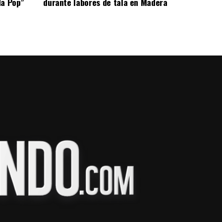
da Pop”
durante labores de tala en Madera