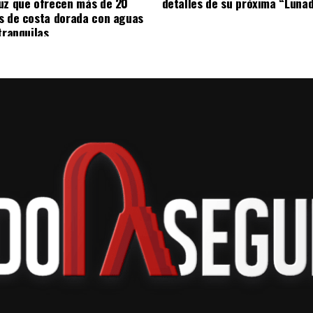
uz que ofrecen más de 20
detalles de su próxima “Luna
s de costa dorada con aguas
tranquilas