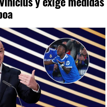
 Vinicius y exige medidas
boa