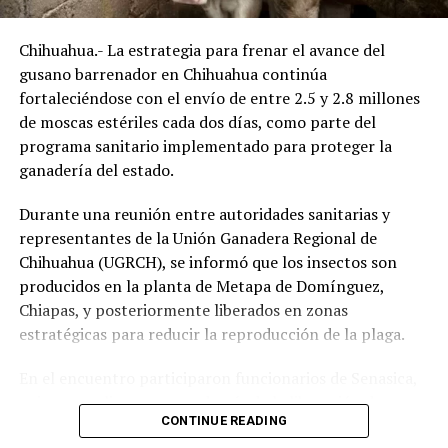
Chihuahua.- La estrategia para frenar el avance del
gusano barrenador en Chihuahua continúa
fortaleciéndose con el envío de entre 2.5 y 2.8 millones
de moscas estériles cada dos días, como parte del
programa sanitario implementado para proteger la
ganadería del estado.
Durante una reunión entre autoridades sanitarias y
representantes de la Unión Ganadera Regional de
Chihuahua (UGRCH), se informó que los insectos son
producidos en la planta de Metapa de Domínguez,
Chiapas, y posteriormente liberados en zonas
estratégicas para reducir la reproducción de la plaga.
En el encuentro participaron funcionarios de Senasica,
quienes explicaron que, además de la liberación de
CONTINUE READING
moscas estériles, es indispensable mantener una