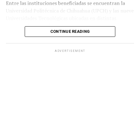
Entre las instituciones beneficiadas se encuentran la
Universidad Politécnica de Chihuahua (UPCH) y las nueve
Universidades Tecnológicas ubicadas en distintas
regiones de la entidad.
CONTINUE READING
Durante la entrega, el titular de la SEyD, Francisco Hugo
Gutiérrez Dávila, reconoció el trabajo del director
ADVERTISEMENT
general del Ichife, Luis Iván Ortega Ornelas, así como el
esfuerzo del personal del organismo para mantener en
condiciones adecuadas la infraestructura educativa del
estado.
El funcionario destacó la importancia de planear y
ejercer de manera responsable los recursos públicos
ante los retos que representan los avances tecnológicos
y las necesidades del mercado laboral.
«Fortalecer la infraestructura nos permite ofrecer
herramientas tecnológicas de vanguardia, mejorar los