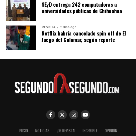
SEyD entrega 242 computadoras a
Futura es de 564 pesos para los horarios de 5:25 de la
universidades públicas de Chihuahua
mañana y 11:30 de la noche.
REVISTA
2 días ago
Netflix habría cancelado spin-off de El
Juego del Calamar, según reporte
INICIO
NOTICIAS
¡DE REVISTA!
INCREIBLE
OPINIÓN