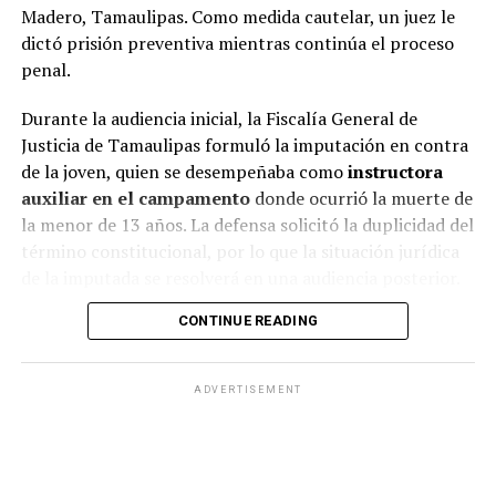
Madero, Tamaulipas. Como medida cautelar, un juez le
dictó prisión preventiva mientras continúa el proceso
penal.
Durante la audiencia inicial, la Fiscalía General de
Justicia de Tamaulipas formuló la imputación en contra
de la joven, quien se desempeñaba como
instructora
auxiliar en el campamento
donde ocurrió la muerte de
la menor de 13 años. La defensa solicitó la duplicidad del
término constitucional, por lo que la situación jurídica
de la imputada se resolverá en una audiencia posterior.
CONTINUE READING
Danna Yanina fue detenida luego de acudir
voluntariamente a declarar ante el Ministerio Público,
momento en el que le fue cumplimentada una orden de
ADVERTISEMENT
aprehensión girada por un juez de control.
El caso es investigado bajo el protocolo de feminicidio
tras la muerte de Dafne Zapata, ocurrida durante su