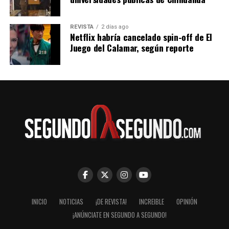
REVISTA
2 días ago
Netflix habría cancelado spin-off de El
Juego del Calamar, según reporte
INICIO
NOTICIAS
¡DE REVISTA!
INCREIBLE
OPINIÓN
¡ANÚNCIATE EN SEGUNDO A SEGUNDO!