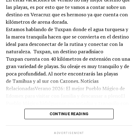
las playas, es por esto que te vamos a contar sobre un
destino en Veracruz que es hermoso ya que cuenta con
kilómetros de arena dorada.
Estamos hablando de Tuxpan donde el agua turquesa y
la marea tranquila hacen que se convierta en el destino
ideal para desconectar de la rutina y conectar con la
naturaleza. Tuxpan, un destino paradisiaco
Tuxpan cuenta con 40 kilómetros de extensión con una
gran variedad de playas. Su oleaje es muy tranquilo y de
poca profundidad. Al norte encontrarás las playas
de Tamihua y al sur con Cazones. Noticias
RelacionadasVerano 2026: El mejor Pueblo Mágico de
Edomex para visitar con familia y descansar a plenoEl
Pueblo Mágico hidalguense encantador y tranquilo con
olor a bosque: ideal para una escapada económica este
CONTINUE READING
fin de semanaEl bello Pueblo Mágico en Hidalgo con
arquitectura antigua, aguas termales y manantiales:
ideal para visitar este domingo 07 de junioNadar no es la
ADVERTISEMENT