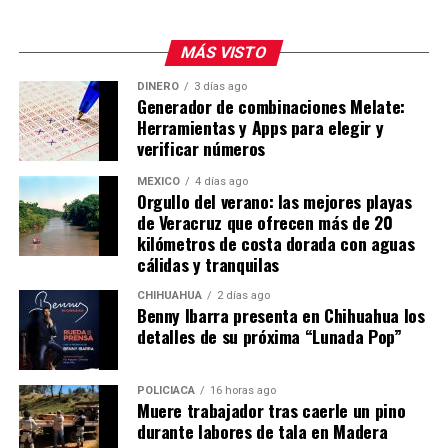
¿Cómo llegar a Tuxpan?
Tuxpan se localiza a 217 kilómetros de Pachuca, así que
MÁS VISTO
el trayecto en auto te llevará unas tres horas en
promedio. Si quieres ir en autobús puedes tomar
DINERO
3 días ago
Generador de combinaciones Melate:
un autobús de la Línea Futura, que tiene tres salidas al
Herramientas y Apps para elegir y
día:
verificar números
5:25 de la mañana
7:45 de la mañana
MÉXICO
4 días ago
Orgullo del verano: las mejores playas
11:30 de la noche
de Veracruz que ofrecen más de 20
En transporte público tardarás aproximadamente
kilómetros de costa dorada con aguas
cuatro horas con 50 minutos. El costo del boleto por el
cálidas y tranquilas
viaje sencillo desde Pachuca a Tuxpan por la Línea
CHIHUAHUA
2 días ago
Futura es de 564 pesos para los horarios de 5:25 de la
Benny Ibarra presenta en Chihuahua los
mañana y 11:30 de la noche.
detalles de su próxima “Lunada Pop”
POLICIACA
16 horas ago
Muere trabajador tras caerle un pino
durante labores de tala en Madera