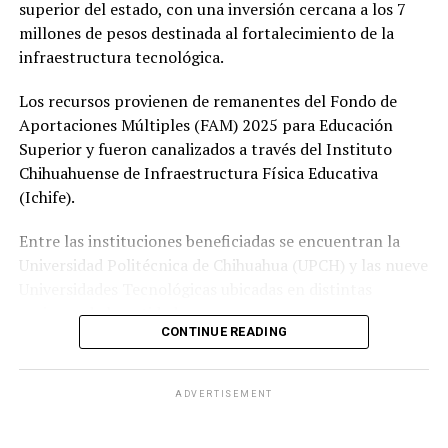
superior del estado, con una inversión cercana a los 7
millones de pesos destinada al fortalecimiento de la
infraestructura tecnológica.
Los recursos provienen de remanentes del Fondo de
Aportaciones Múltiples (FAM) 2025 para Educación
Superior y fueron canalizados a través del Instituto
Chihuahuense de Infraestructura Física Educativa
(Ichife).
Entre las instituciones beneficiadas se encuentran la
Universidad Politécnica de Chihuahua (UPCH) y las nueve
Universidades Tecnológicas ubicadas en distintas
regiones de la entidad.
CONTINUE READING
Durante la entrega, el titular de la SEyD, Francisco Hugo
Gutiérrez Dávila, reconoció el trabajo del director
ADVERTISEMENT
general del Ichife, Luis Iván Ortega Ornelas, así como el
esfuerzo del personal del organismo para mantener en