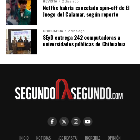
REVISTA
2 días ago
Netflix habría cancelado spin-off de El
Juego del Calamar, según reporte
CHIHUAHUA
2 días ago
SEyD entrega 242 computadoras a
universidades públicas de Chihuahua
INICIO
NOTICIAS
¡DE REVISTA!
INCREIBLE
OPINIÓN