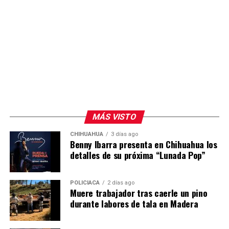
La elección entre un seguro tradicional y uno por
kilómetro dependerá del uso que cada conductor dé a su
vehículo y de las coberturas que requiera.
Para leer más artículos de educación financiera, entra al
Blog de Bankaool
MÁS VISTO
CHIHUAHUA
3 días ago
Benny Ibarra presenta en Chihuahua los
detalles de su próxima “Lunada Pop”
POLICIACA
2 días ago
Muere trabajador tras caerle un pino
durante labores de tala en Madera