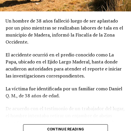
Un hombre de 38 años falleció luego de ser aplastado
por un pino mientras se realizaban labores de tala en el
municipio de Madera, informó la Fiscalía de la Zona
Occidente.
El accidente ocurrió en el predio conocido como La
Papa, ubicado en el Ejido Largo Maderal, hasta donde
acudieron autoridades para atender el reporte e iniciar
las investigaciones correspondientes.
La víctima fue identificada por un familiar como Daniel
Q. M., de 38 años de edad.
De acuerdo con el testimonio de un trabajador del lugar,
el hombre intentaba retirar un enjambre de abejas
cuando comenzaron las maniobras para derribar el
árbol con una motosierra. Sin embargo, no alcanzó a
CONTINUE READING