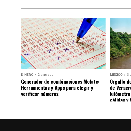
Nota: Al concluir sus actividades, Benny Ib
ciudad de Chihuahua, degustando diversos 
DINERO
2 días ago
MÉXICO
3 
Generador de combinaciones Melate:
Orgullo d
Herramientas y Apps para elegir y
de Veracr
verificar números
kilómetro
cálidas y 