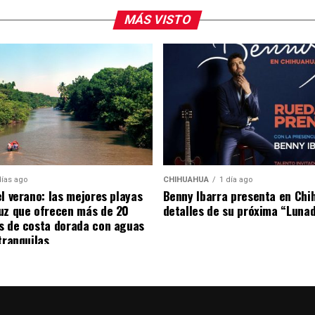
MÁS VISTO
arra fue visto en el restaurante Aire Liebre, en la
platillos en compañía de su equipo de trabajo.
días ago
CHIHUAHUA
1 día ago
el verano: las mejores playas
Benny Ibarra presenta en Chi
uz que ofrecen más de 20
detalles de su próxima “Luna
s de costa dorada con aguas
tranquilas