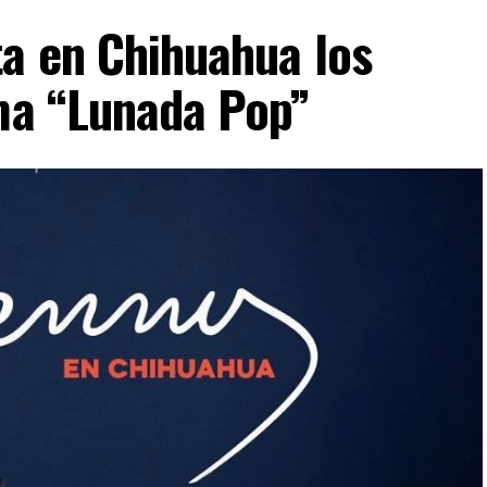
ta en Chihuahua los
ima “Lunada Pop”