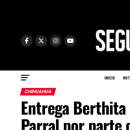
INICIO
NOT
CHIHUAHUA
Entrega Berthita 
Parral por parte 