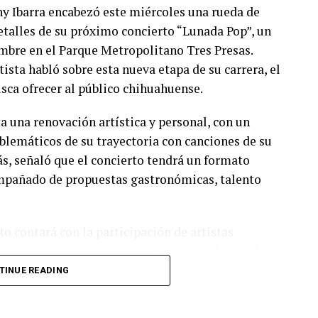
ny Ibarra encabezó este miércoles una rueda de
talles de su próximo concierto “Lunada Pop”, un
embre en el Parque Metropolitano Tres Presas.
ista habló sobre esta nueva etapa de su carrera, el
usca ofrecer al público chihuahuense.
a una renovación artística y personal, con un
lemáticos de su trayectoria con canciones de su
s, señaló que el concierto tendrá un formato
compañado de propuestas gastronómicas, talento
o contará con la participación de artistas
ión previa al espectáculo principal, además de
 También reiteraron la invitación al público para
TINUE READING
ormar parte de una de las presentaciones más
dad.