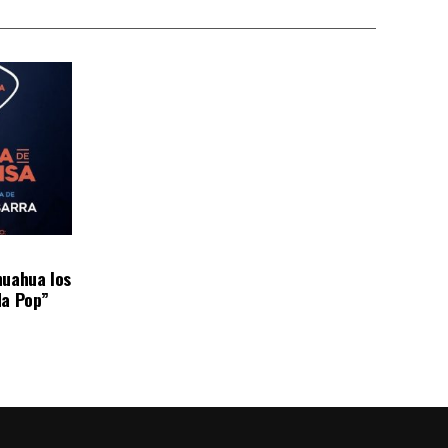
huahua los
da Pop”