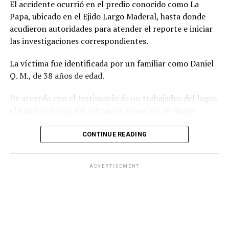
El accidente ocurrió en el predio conocido como La
Papa, ubicado en el Ejido Largo Maderal, hasta donde
acudieron autoridades para atender el reporte e iniciar
las investigaciones correspondientes.
La víctima fue identificada por un familiar como Daniel
Q. M., de 38 años de edad.
De acuerdo con el testimonio de un trabajador del lugar,
el hombre intentaba retirar un enjambre de abejas
cuando comenzaron las maniobras para derribar el
árbol con una motosierra. Sin embargo, no alcanzó a
CONTINUE READING
ponerse a salvo antes de que el pino cayera sobre él, lo
que le provocó la muerte.
ADVERTISEMENT
Personal de la Fiscalía de la Zona Occidente realizó las
diligencias en el sitio del accidente y ordenó el traslado
del cuerpo al Servicio Médico Forense para la práctica
de la necropsia de ley.