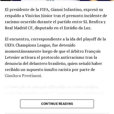
El presidente de la FIFA, Gianni Infantino, expresó su
respaldo a Vinícius Júnior tras el presunto incidente de
racismo ocurrido durante el partido entre SL Benfica y
Real Madrid CF, disputado en el Estádio da Luz.
El encuentro, correspondiente a la ida del playoff de la
UEFA Champions League, fue detenido
momentáneamente luego de que el árbitro François
Letexier activara el protocolo antirracismo tras la
denuncia del delantero brasileño, quien señaló haber
recibido un supuesto insulto racista por parte de
Gianluca Prestianni.
A través de un mensaje difundido en redes sociales,
Infantino manifestó que le “conmocionó y entristeció”
el presunto incidente y afirmó que no hay lugar para el
CONTINUE READING
racismo en el futbol ni en la sociedad. Señaló que es
necesario que las partes correspondientes tomen