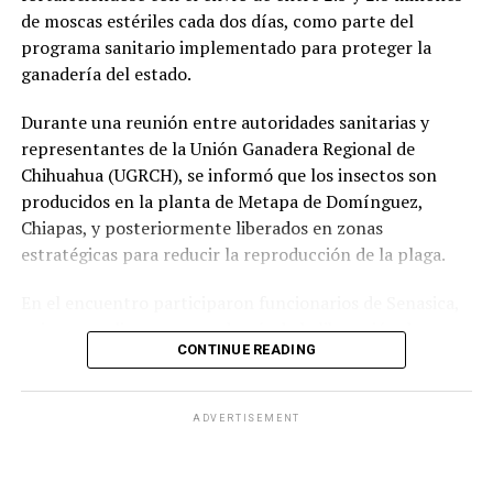
de moscas estériles cada dos días, como parte del
programa sanitario implementado para proteger la
ganadería del estado.
Durante una reunión entre autoridades sanitarias y
representantes de la Unión Ganadera Regional de
Chihuahua (UGRCH), se informó que los insectos son
producidos en la planta de Metapa de Domínguez,
Chiapas, y posteriormente liberados en zonas
estratégicas para reducir la reproducción de la plaga.
En el encuentro participaron funcionarios de Senasica,
quienes explicaron que, además de la liberación de
CONTINUE READING
moscas estériles, es indispensable mantener una
vigilancia permanente en los ranchos y reportar
oportunamente cualquier caso sospechoso, ya que la
ADVERTISEMENT
detección temprana es clave para evitar nuevos brotes.
La técnica consiste en liberar machos estériles que se