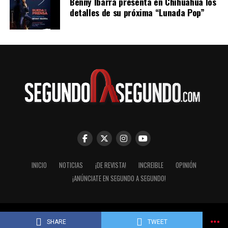
Benny Ibarra presenta en Chihuahua los
detalles de su próxima “Lunada Pop”
INICIO
NOTICIAS
¡DE REVISTA!
INCREIBLE
OPINIÓN
¡ANÚNCIATE EN SEGUNDO A SEGUNDO!
© Segundo a Segundo 2007-2026. ImaginaZion Comunicaciones.
SHARE
TWEET