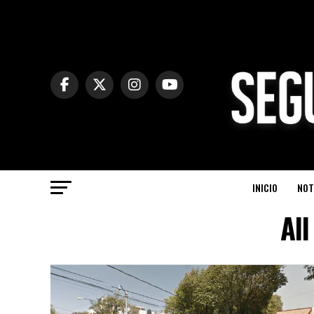
INICIO
NOT
All