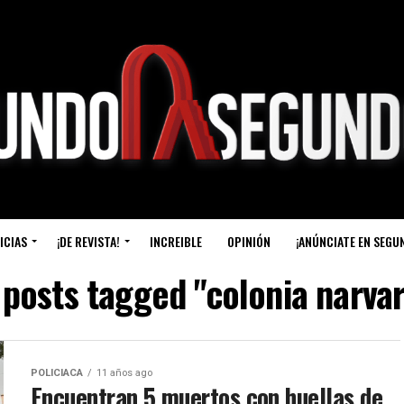
ICIAS
¡DE REVISTA!
INCREIBLE
OPINIÓN
¡ANÚNCIATE EN SEGU
 posts tagged "colonia narva
POLICIACA
11 años ago
Encuentran 5 muertos con huellas de