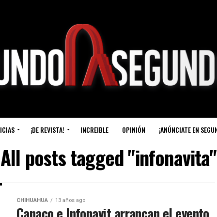
ICIAS
¡DE REVISTA!
INCREIBLE
OPINIÓN
¡ANÚNCIATE EN SEGU
All posts tagged "infonavita"
CHIHUAHUA
13 años ago
Canaco e Infonavit arrancan el evento