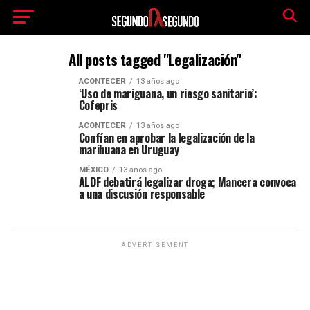
All posts tagged "Legalización"
ACONTECER
13 años ago
‘Uso de mariguana, un riesgo sanitario’:
Cofepris
ACONTECER
13 años ago
Confían en aprobar la legalización de la
marihuana en Uruguay
MÉXICO
13 años ago
ALDF debatirá legalizar droga; Mancera convoca
a una discusión responsable
ADVERTISEMENT