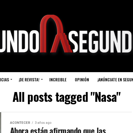
ICIAS
¡DE REVISTA!
INCREIBLE
OPINIÓN
¡ANÚNCIATE EN SEGU
All posts tagged "Nasa"
ACONTECER
3 años ago
Ahora están afirmando que las