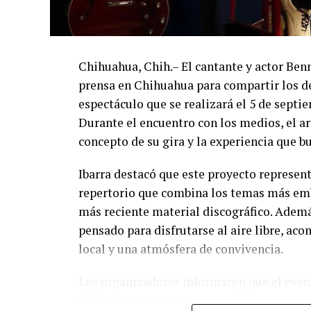
Chihuahua, Chih.– El cantante y actor Ben
prensa en Chihuahua para compartir los de
espectáculo que se realizará el 5 de septi
Durante el encuentro con los medios, el art
concepto de su gira y la experiencia que b
Ibarra destacó que este proyecto represent
repertorio que combina los temas más emb
más reciente material discográfico. Ademá
pensado para disfrutarse al aire libre, a
local y una atmósfera de convivencia.
Los organizadores informaron que el event
chihuahuenses como parte de la programac