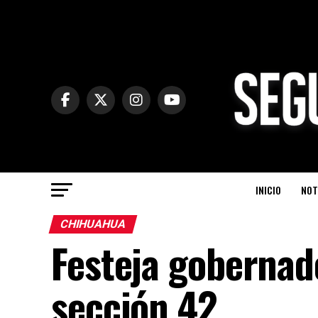
INICIO
NOT
CHIHUAHUA
Festeja gobernado
sección 42