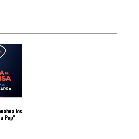
huahua los
da Pop”