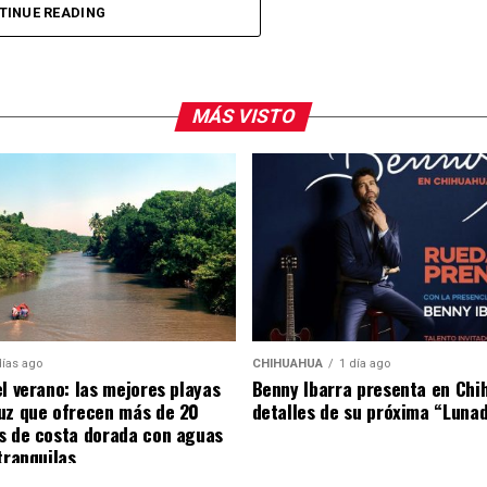
 También reiteraron la invitación al público para
TINUE READING
ormar parte de una de las presentaciones más
dad.
MÁS VISTO
arra fue visto en el restaurante Aire Liebre, en la
platillos en compañía de su equipo de trabajo.
días ago
CHIHUAHUA
1 día ago
el verano: las mejores playas
Benny Ibarra presenta en Chi
uz que ofrecen más de 20
detalles de su próxima “Luna
s de costa dorada con aguas
tranquilas