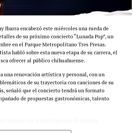
ny Ibarra encabezó este miércoles una rueda de
talles de su próximo concierto “Lunada Pop”, un
embre en el Parque Metropolitano Tres Presas.
ista habló sobre esta nueva etapa de su carrera, el
usca ofrecer al público chihuahuense.
a una renovación artística y personal, con un
lemáticos de su trayectoria con canciones de su
s, señaló que el concierto tendrá un formato
compañado de propuestas gastronómicas, talento
o contará con la participación de artistas
ión previa al espectáculo principal, además de