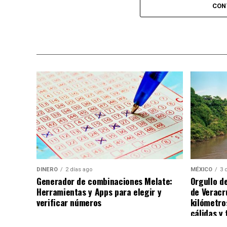
diversas experiencias para los asistentes.
CON
adquirir sus boletos con anticipación y f
esperadas del calendario musical en la ciu
Nota: Al concluir sus actividades, Benny Ib
ciudad de Chihuahua, degustando diversos 
DINERO
2 días ago
MÉXICO
3 
Generador de combinaciones Melate:
Orgullo d
Herramientas y Apps para elegir y
de Veracr
verificar números
kilómetro
cálidas y 