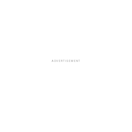
degustando diversos platillos en compañía de su equipo
de trabajo.
ADVERTISEMENT