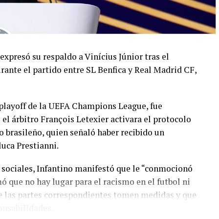
 expresó su respaldo a Vinícius Júnior tras el
rante el partido entre SL Benfica y Real Madrid CF,
l playoff de la UEFA Champions League, fue
 árbitro François Letexier activara el protocolo
o brasileño, quien señaló haber recibido un
luca Prestianni.
 sociales, Infantino manifestó que le “conmocionó
mó que no hay lugar para el racismo en el futbol ni
ue las partes correspondientes tomen medidas y que
onsabilidades.