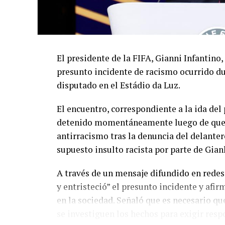
El presidente de la FIFA, Gianni Infantino,
presunto incidente de racismo ocurrido du
disputado en el Estádio da Luz.
El encuentro, correspondiente a la ida de
detenido momentáneamente luego de que el
antirracismo tras la denuncia del delanter
supuesto insulto racista por parte de Gian
A través de un mensaje difundido en redes
y entristeció” el presunto incidente y afir
en la sociedad. Señaló que es necesario q
se investiguen los hechos para exigir resp