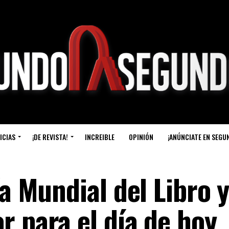
ICIAS
¡DE REVISTA!
INCREIBLE
OPINIÓN
¡ANÚNCIATE EN SEGU
ía Mundial del Libro 
r para el día de hoy