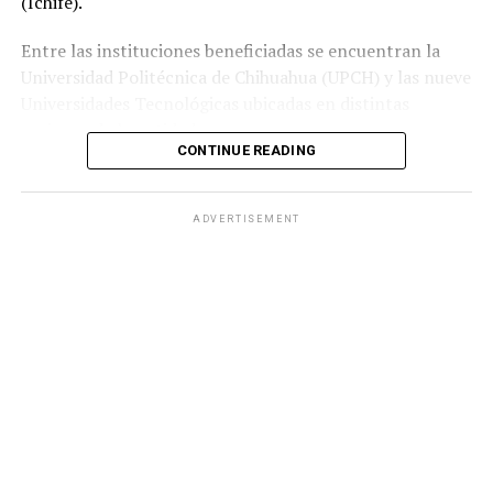
(Ichife).
Entre las instituciones beneficiadas se encuentran la
Universidad Politécnica de Chihuahua (UPCH) y las nueve
Universidades Tecnológicas ubicadas en distintas
regiones de la entidad.
CONTINUE READING
Durante la entrega, el titular de la SEyD, Francisco Hugo
Gutiérrez Dávila, reconoció el trabajo del director
ADVERTISEMENT
general del Ichife, Luis Iván Ortega Ornelas, así como el
esfuerzo del personal del organismo para mantener en
condiciones adecuadas la infraestructura educativa del
estado.
El funcionario destacó la importancia de planear y
ejercer de manera responsable los recursos públicos
ante los retos que representan los avances tecnológicos
y las necesidades del mercado laboral.
«Fortalecer la infraestructura nos permite ofrecer