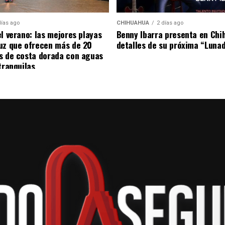
on que se hayan producido insultos racistas. El caso
días ago
CHIHUAHUA
2 días ago
es del entorno futbolístico, mientras se espera el
el verano: las mejores playas
Benny Ibarra presenta en Chi
ndientes.
uz que ofrecen más de 20
detalles de su próxima “Luna
s de costa dorada con aguas
tranquilas