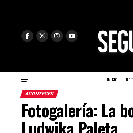
INICIO
NOT
ACONTECER
Fotogalería: La b
Ludwika Paleta