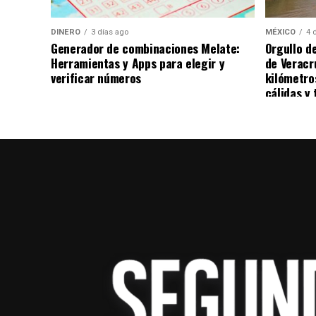
Por su parte, el Benfica y Prestianni negar
DINERO
3 días ago
MÉXICO
4 
ha generado reacciones en distintos sector
Generador de combinaciones Melate:
Orgullo d
resultado de las investigaciones correspo
Herramientas y Apps para elegir y
de Veracr
verificar números
kilómetro
cálidas y 