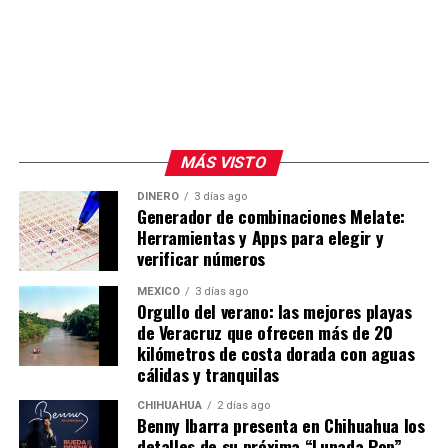
MÁS VISTO
DINERO
3 días ago
Generador de combinaciones Melate:
Herramientas y Apps para elegir y
verificar números
MÉXICO
3 días ago
Orgullo del verano: las mejores playas
de Veracruz que ofrecen más de 20
kilómetros de costa dorada con aguas
cálidas y tranquilas
CHIHUAHUA
2 días ago
Benny Ibarra presenta en Chihuahua los
detalles de su próxima “Lunada Pop”