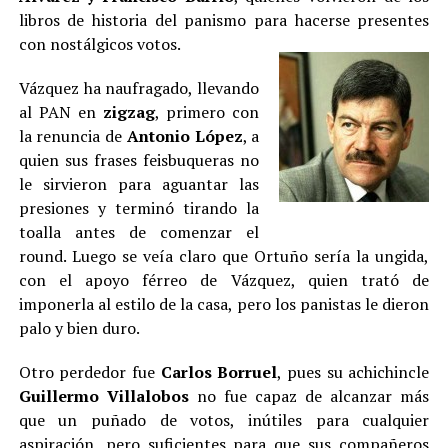
libros de historia del panismo para hacerse presentes
con
nostálgicos votos.
Vázquez ha naufragado, llevando
al PAN en
zigzag
, primero con
la renuncia de
Antonio López
, a
quien sus frases feisbuqueras no
le sirvieron para aguantar las
presiones y terminó tirando la
toalla antes de comenzar el
round. Luego se veía claro que Ortuño sería la ungida,
con el apoyo férreo de Vázquez, quien trató de
imponerla al estilo de la casa, pero los panistas le dieron
palo y bien duro.
Otro perdedor fue
Carlos Borruel
, pues su achichincle
Guillermo Villalobos
no fue capaz de alcanzar más
que un puñado de votos, inútiles para cualquier
aspiración, pero suficientes para que sus compañeros