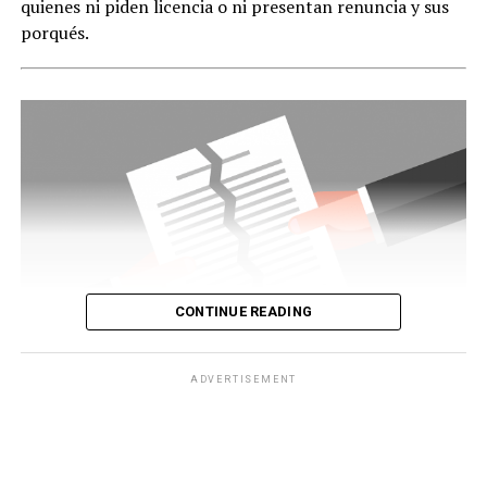
quienes ni piden licencia o ni presentan renuncia y sus
porqués.
CONTINUE READING
ADVERTISEMENT
Chihuahuitas
.- Primero las Damas,
Maru Campos
y su
equipo decidieron no solicitar licencia, y menos
presentar la renuncia pues
el municipio si tienen para el