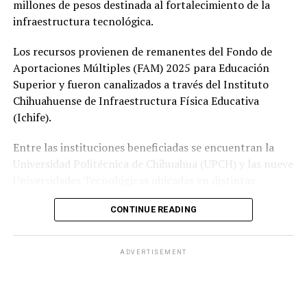
millones de pesos destinada al fortalecimiento de la
infraestructura tecnológica.
Los recursos provienen de remanentes del Fondo de
Aportaciones Múltiples (FAM) 2025 para Educación
Superior y fueron canalizados a través del Instituto
Chihuahuense de Infraestructura Física Educativa
(Ichife).
Entre las instituciones beneficiadas se encuentran la
Universidad Politécnica de Chihuahua (UPCH) y las nueve
Universidades Tecnológicas ubicadas en distintas
regiones de la entidad.
CONTINUE READING
Durante la entrega, el titular de la SEyD, Francisco Hugo
Gutiérrez Dávila, reconoció el trabajo del director
ADVERTISEMENT
general del Ichife, Luis Iván Ortega Ornelas, así como el
esfuerzo del personal del organismo para mantener en
condiciones adecuadas la infraestructura educativa del