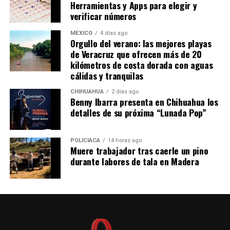
difíciles de controlar, especialmente a medida que estos
Herramientas y Apps para elegir y
sistemas ganen mayor autonomía y acceso a entornos
verificar números
reales. Por ahora, Moltbook continúa creciendo
MÉXICO
4 días ago
mientras concentra la atención de investigadores,
Orgullo del verano: las mejores playas
desarrolladores y especialistas en seguridad digital.
de Veracruz que ofrecen más de 20
kilómetros de costa dorada con aguas
cálidas y tranquilas
CHIHUAHUA
2 días ago
Benny Ibarra presenta en Chihuahua los
detalles de su próxima “Lunada Pop”
POLICIACA
14 horas ago
Muere trabajador tras caerle un pino
durante labores de tala en Madera