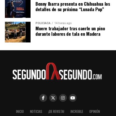
Futura es de 564 pesos para los horarios de 5:25 de la
Benny Ibarra presenta en Chihuahua los
mañana y 11:30 de la noche.
detalles de su próxima “Lunada Pop”
POLICIACA
14 horas ago
Muere trabajador tras caerle un pino
durante labores de tala en Madera
INICIO
NOTICIAS
¡DE REVISTA!
INCREIBLE
OPINIÓN