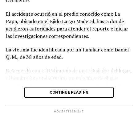
Occidente.
El accidente ocurrió en el predio conocido como La
Papa, ubicado en el Ejido Largo Maderal, hasta donde
acudieron autoridades para atender el reporte e iniciar
las investigaciones correspondientes.
La víctima fue identificada por un familiar como Daniel
Q. M., de 38 años de edad.
De acuerdo con el testimonio de un trabajador del lugar,
el hombre intentaba retirar un enjambre de abejas
cuando comenzaron las maniobras para derribar el
árbol con una motosierra. Sin embargo, no alcanzó a
CONTINUE READING
ponerse a salvo antes de que el pino cayera sobre él, lo
que le provocó la muerte.
ADVERTISEMENT
Personal de la Fiscalía de la Zona Occidente realizó las
diligencias en el sitio del accidente y ordenó el traslado
del cuerpo al Servicio Médico Forense para la práctica