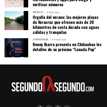
día:
verificar números
5:25 de la mañana
7:45 de la mañana
MÉXICO
2 días ago
Orgullo del verano: las mejores playas
11:30 de la noche
de Veracruz que ofrecen más de 20
En transporte público tardarás aproximadamente
kilómetros de costa dorada con aguas
cuatro horas con 50 minutos. El costo del boleto por el
cálidas y tranquilas
viaje sencillo desde Pachuca a Tuxpan por la Línea
CHIHUAHUA
4 horas ago
Futura es de 564 pesos para los horarios de 5:25 de la
Benny Ibarra presenta en Chihuahua los
mañana y 11:30 de la noche.
detalles de su próxima “Lunada Pop”