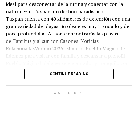
ideal para desconectar de la rutina y conectar con la
naturaleza. Tuxpan, un destino paradisiaco
Tuxpan cuenta con 40 kilómetros de extensión con una
gran variedad de playas. Su oleaje es muy tranquilo y de
poca profundidad. Al norte encontrarás las playas
de Tamihua y al sur con Cazones. Noticias
RelacionadasVerano 2026: El mejor Pueblo Mágico de
Edomex para visitar con familia y descansar a plenoEl
Pueblo Mágico hidalguense encantador y tranquilo con
olor a bosque: ideal para una escapada económica este
CONTINUE READING
fin de semanaEl bello Pueblo Mágico en Hidalgo con
arquitectura antigua, aguas termales y manantiales:
ideal para visitar este domingo 07 de junioNadar no es la
ADVERTISEMENT
única actividad que puedes hacer ya que hay varias
opciones de entretenimiento. Puedes
también encontrarte con playas vírgenes donde la
presencia de personas es mínima.
La zona playera se encuentra a aproximadamente 25
minutos del centro de Tuxpan. La entrada principal es