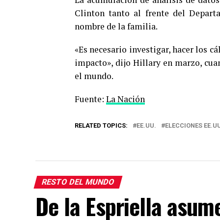
Clinton tanto al frente del Depar
nombre de la familia.
«Es necesario investigar, hacer los c
impacto», dijo Hillary en marzo, cua
el mundo.
Fuente:
La Nación
RELATED TOPICS:
EE.UU.
ELECCIONES EE.UU
RESTO DEL MUNDO
De la Espriella asum